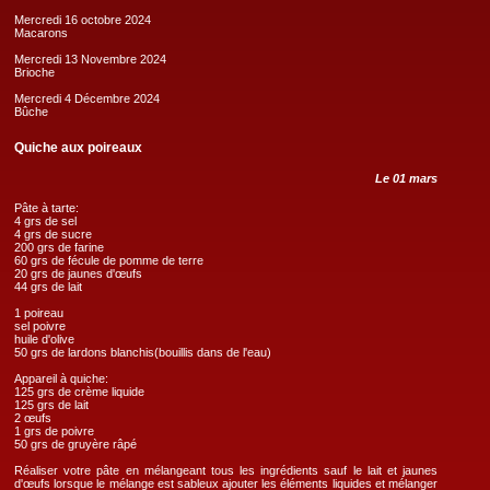
Mercredi 16 octobre 2024
Macarons
Mercredi 13 Novembre 2024
Brioche
Mercredi 4 Décembre 2024
Bûche
Quiche aux poireaux
Le 01 mars
Pâte à tarte:
4 grs de sel
4 grs de sucre
200 grs de farine
60 grs de fécule de pomme de terre
20 grs de jaunes d'œufs
44 grs de lait
1 poireau
sel poivre
huile d'olive
50 grs de lardons blanchis(bouillis dans de l'eau)
Appareil à quiche:
125 grs de crème liquide
125 grs de lait
2 œufs
1 grs de poivre
50 grs de gruyère râpé
Réaliser votre pâte en mélangeant tous les ingrédients sauf le lait et jaunes
d'œufs lorsque le mélange est sableux ajouter les éléments liquides et mélanger