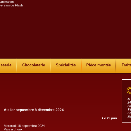
 animation.
 version de Flash
isserie
Chocolaterie
Spécialités
Pièce montée
Trait
À 
24
58
Té
Atelier septembre à décembre 2024
Fa
Ma
Le 29 juin
Mercredi 18 septembre 2024
Pâte à choux