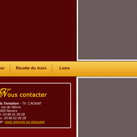
eur
Recette du mois
Liens
la Tentation
- Th. CAGNAT
 rue de Nièvre
000 Nevers
l. 03 86 61 09 28
x. 03 86 61 09 28
il :
nous envoyer un message