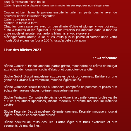
jusqu'à formation d'une boule.
Etaler la pâte et la déposer dans son moule laisser reposer au réfrigérateur.
Couper et bien laver le poireau ensuite le tailler en petits dés le laver de
nouveau et bien le laisser s'égoutter.
Etaler votre pâte en a
habiller un moule à tarte.
Chauffer une casserole avec un peu d'huile d'olive et plonger y vos poireaux
cuire 3 minutes et les égoutter .Une fois refroidis les déposer dans le fond de
votre moule et rajouter vos lardons blanchis et votre gruyère.
Mélanger votre crème le lait et les œufs puis le poivre et verser dans votre
moule .Cuire dans un four à 180 °c jusqu'à belle coloration.
Liste des bûches 2023
Le 04 décembre
Bûche Gauloise: Biscuit amande, parfait griotte, mousseline de crème de nougat
aux éclats de nougatine, coulis d'abricot et compotée de griotte.
Bûche Subtil: Biscuit madeleine aux zestes de citron, crémeux Bahibé sur une
ganache Caraibe à la framboise, mousse légère lactée
Bûche Osmose: Biscuit tendre au chocolat, compotée de pommes et poires aux
éclats de marrons glacés, crème mousseline marron.
Bûche Tentation: Compotée de pêche de Vigne à la vanille, crème brulée vanille
sur un croustillant spéculoos, biscuit moelleux et crème mousseuse Kétenrie
Lactée.
Bûche Kétenrie: Biscuit moelleux Kétenrie, crémeux Kétenrie, mousse chocolat
légère Kétenrie et croustillant praliné.
Bûche cocktail de fruits des îles: Parfait léger aux fruits exotiques et aux
segments de mandarines.