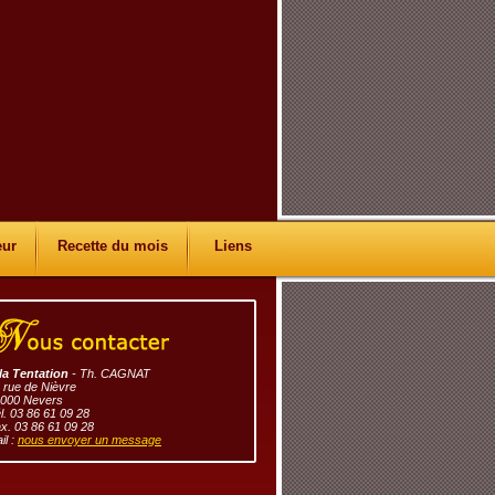
eur
Recette du mois
Liens
la Tentation
- Th. CAGNAT
 rue de Nièvre
000 Nevers
l. 03 86 61 09 28
x. 03 86 61 09 28
il :
nous envoyer un message