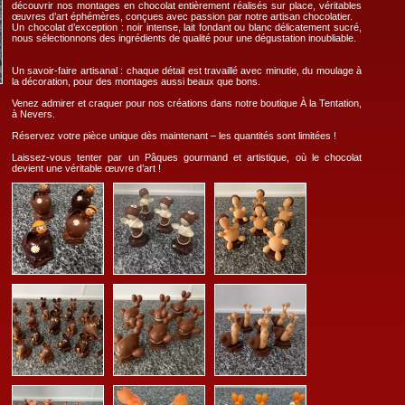
découvrir nos montages en chocolat entièrement réalisés sur place, véritables
œuvres d’art éphémères, conçues avec passion par notre artisan chocolatier.
Un chocolat d’exception : noir intense, lait fondant ou blanc délicatement sucré,
nous sélectionnons des ingrédients de qualité pour une dégustation inoubliable.
Un savoir-faire artisanal : chaque détail est travaillé avec minutie, du moulage à
la décoration, pour des montages aussi beaux que bons.
Venez admirer et craquer pour nos créations dans notre boutique À la Tentation,
à Nevers.
Réservez votre pièce unique dès maintenant – les quantités sont limitées !
Laissez-vous tenter par un Pâques gourmand et artistique, où le chocolat
devient une véritable œuvre d’art !