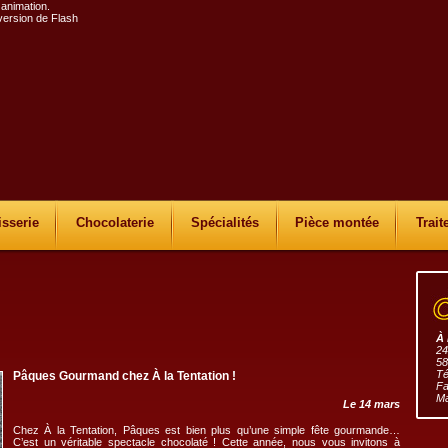
 animation.
 version de Flash
isserie
Chocolaterie
Spécialités
Pièce montée
Trait
À 
24
58
Té
Pâques Gourmand chez À la Tentation !
Fa
Ma
Le 14 mars
Chez À la Tentation, Pâques est bien plus qu’une simple fête gourmande…
C’est un véritable spectacle chocolaté ! Cette année, nous vous invitons à