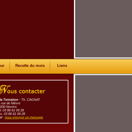
eur
Recette du mois
Liens
la Tentation
- Th. CAGNAT
 rue de Nièvre
000 Nevers
l. 03 86 61 09 28
x. 03 86 61 09 28
il :
nous envoyer un message