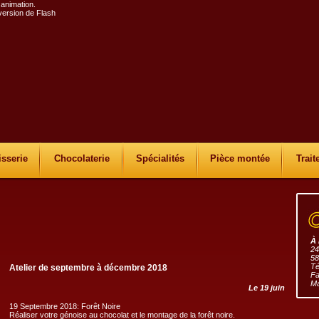
 animation.
 version de Flash
isserie
Chocolaterie
Spécialités
Pièce montée
Trait
À 
24
58
Té
Atelier de septembre à décembre 2018
Fa
Ma
Le 19 juin
19 Septembre 2018: Forêt Noire
Réaliser votre génoise au chocolat et le montage de la forêt noire.