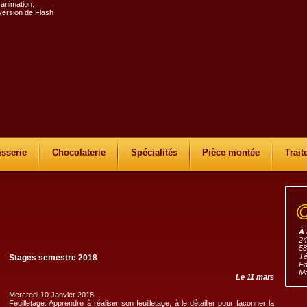
 animation.
 version de Flash
isserie
Chocolaterie
Spécialités
Pièce montée
Trait
À 
24
58
Té
Stages semestre 2018
Fa
Ma
Le 11 mars
Mercredi 10 Janvier 2018
Feuilletage: Apprendre à réaliser son feuilletage, à le détailler pour façonner la