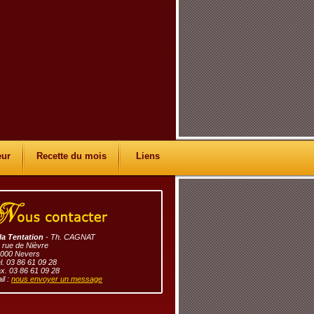
eur
Recette du mois
Liens
la Tentation
- Th. CAGNAT
 rue de Nièvre
000 Nevers
l. 03 86 61 09 28
x. 03 86 61 09 28
il :
nous envoyer un message