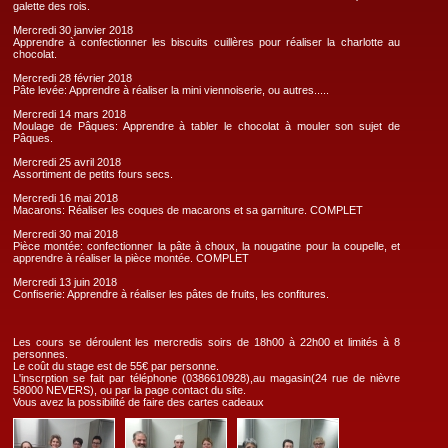
galette des rois.
Mercredi 30 janvier 2018
Apprendre à confectionner les biscuits cuillères pour réaliser la charlotte au
chocolat.
Mercredi 28 février 2018
Pâte levée: Apprendre à réaliser la mini viennoiserie, ou autres.....
Mercredi 14 mars 2018
Moulage de Pâques: Apprendre à tabler le chocolat à mouler son sujet de
Pâques.
Mercredi 25 avril 2018
Assortiment de petits fours secs.
Mercredi 16 mai 2018
Macarons: Réaliser les coques de macarons et sa garniture. COMPLET
Mercredi 30 mai 2018
Pièce montée: confectionner la pâte à choux, la nougatine pour la coupelle, et
apprendre à réaliser la pièce montée. COMPLET
Mercredi 13 juin 2018
Confiserie: Apprendre à réaliser les pâtes de fruits, les confitures.
Les cours se déroulent les mercredis soirs de 18h00 à 22h00 et limités à 8
personnes.
Le coût du stage est de 55€ par personne.
L'inscrption se fait par téléphone (0386610928),au magasin(24 rue de nièvre
58000 NEVERS), ou par la page contact du site.
Vous avez la possibilité de faire des cartes cadeaux