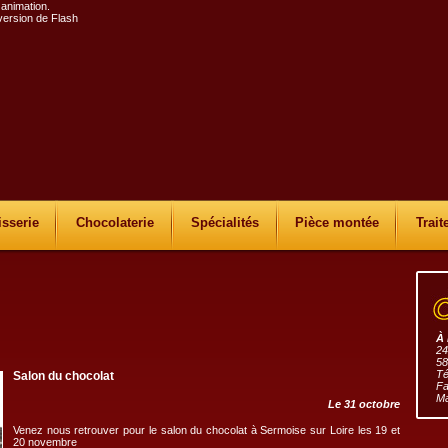
 animation.
 version de Flash
isserie
Chocolaterie
Spécialités
Pièce montée
Trait
À 
24
58
Té
Salon du chocolat
Fa
Ma
Le 31 octobre
Venez nous retrouver pour le salon du chocolat à Sermoise sur Loire les 19 et
20 novembre