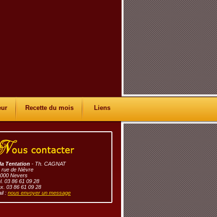
eur
Recette du mois
Liens
la Tentation
- Th. CAGNAT
 rue de Nièvre
000 Nevers
l. 03 86 61 09 28
x. 03 86 61 09 28
il :
nous envoyer un message