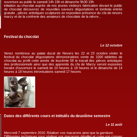
ouverture au public le samedi 14h 19h et dimanche 9h30 19h
initiation au chocolat auprès de nos jeunes visiteurs fabrication devant le public
de chocolat découvrez de nouvelles saveurs dégustations et tombola entrée
gratuite , pièces artistiques sculptures en exposition présence du cfa de nevers
marzy et de la confrerie des amateurs de chocolats de la nièvre...
Festival du chocolat
Le 12 octobre
Venez nombreux au palais ducal de Nevers les 22 et 23 octobre visiter le
festival du chocolat dégustations démonstrations vente de 1000 tablettes de
chocolat au profit cette année de leucémie 58 le travail des pièces artistiques
des professionnels ainsi que des apprentis du cfa de Marzy seront exposées
horaire d'ouverture le samedi de 10 heures à 18 heures et le dimanche de 14
heures à 18 heures intronisations samedi 17 heures
Dates des différents cours et intitulés du deuxième semestre
Le 11 août
Mercredi 7 septembre 2016: Réaliser vos macarons ainsi que la garniture.
Différentes techniques pour réaliser vos macarons,détailler et cuire vos coques